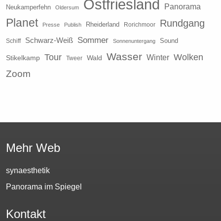
Ostfriesland
Panorama
Neukamperfehn
Oldersum
Planet
Rundgang
Rheiderland
Presse
Publish
Rorichmoor
Sommer
Schwarz-Weiß
Sound
Schiff
Sonnenuntergang
Wasser
Tour
Wolken
Winter
Stikelkamp
Wald
Tweеr
Zoom
Mehr Web
synaesthetik
Panorama im Spiegel
Kontakt