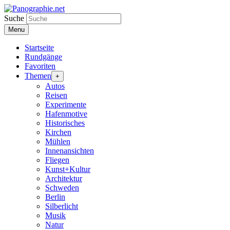
Suche
Menu
Startseite
Rundgänge
Favoriten
Themen
+
Autos
Reisen
Experimente
Hafenmotive
Historisches
Kirchen
Mühlen
Innenansichten
Fliegen
Kunst+Kultur
Architektur
Schweden
Berlin
Silberlicht
Musik
Natur