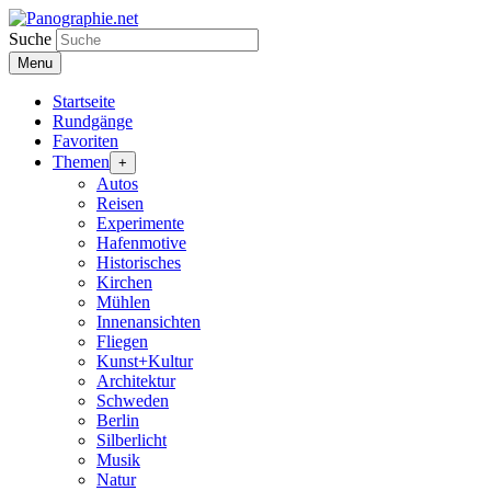
Suche
Menu
Startseite
Rundgänge
Favoriten
Themen
+
Autos
Reisen
Experimente
Hafenmotive
Historisches
Kirchen
Mühlen
Innenansichten
Fliegen
Kunst+Kultur
Architektur
Schweden
Berlin
Silberlicht
Musik
Natur