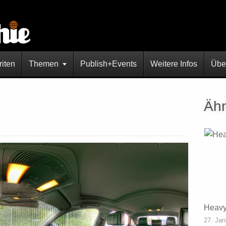
riten
Themen
Publish+Events
Weitere Infos
Übe
Ähn
Heavy
27. Jan