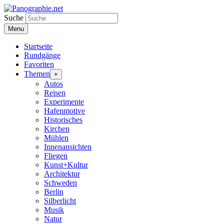
Suche
Menu
Startseite
Rundgänge
Favoriten
Themen
+
Autos
Reisen
Experimente
Hafenmotive
Historisches
Kirchen
Mühlen
Innenansichten
Fliegen
Kunst+Kultur
Architektur
Schweden
Berlin
Silberlicht
Musik
Natur