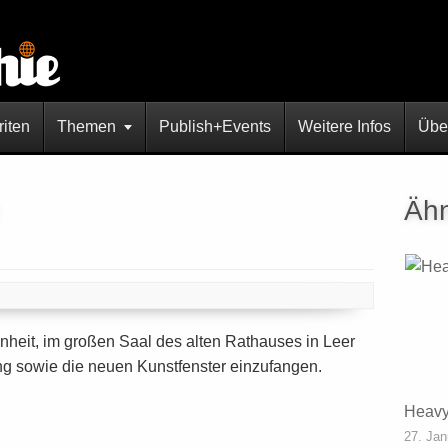
riten
Themen
Publish+Events
Weitere Infos
Übe
Ähn
heit, im großen Saal des alten Rathauses in Leer
g sowie die neuen Kunstfenster einzufangen.
Heavy
27. Jan